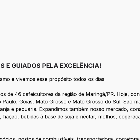
eção
 E GUIADOS PELA EXCELÊNCIA!
ismo e vivemos esse propósito todos os dias.
os de 46 cafeicultores da região de Maringá/PR. Hoje, co
o Paulo, Goiás, Mato Grosso e Mato Grosso do Sul. São m
laranja e pecuária. Expandimos também nosso mercado, cons
, fiação, bebidas à base de soja e néctar, molhos, cogeraç
cios, postos de combustíveis, transportadora, corretora