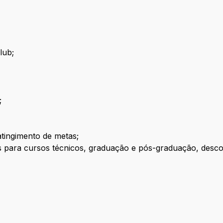
lub;
;
atingimento de metas;
para cursos técnicos, graduação e pós-graduação, descont
o