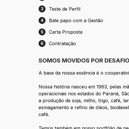
Etapa 2: Avaliação - Recrutamento e Sel
Teste de Perfil
3
Etapa 3: Teste de Perfil
Bate papo com a Gestão
4
Etapa 4: Bate papo com a Gestão
Carta Proposta
5
Etapa 5: Carta Proposta
Contratação
6
Etapa 6: Contratação
SOMOS MOVIDOS POR DESAFIOS
A base da nossa essência é o cooperativ
Nossa história nasceu em 1963, pelas mã
operacionais nos estados do Paraná, Sã
a produção de soja, milho, trigo, café, 
esmagamento e refino de óleos, biodiesel
café.
Temos também em nosso portfólio de negó