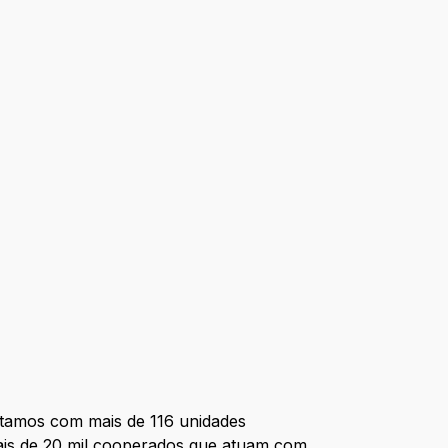
ntamos com mais de 116 unidades
ais de 20 mil cooperados que atuam com