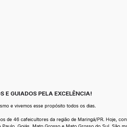
o
eção
 E GUIADOS PELA EXCELÊNCIA!
ismo e vivemos esse propósito todos os dias.
os de 46 cafeicultores da região de Maringá/PR. Hoje, co
o Paulo, Goiás, Mato Grosso e Mato Grosso do Sul. São m