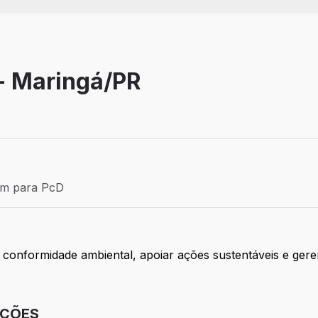
 - Maringá/PR
Efetivo
ém para PcD
para PcD
 conformidade ambiental, apoiar ações sustentáveis e gere
IÇÕES