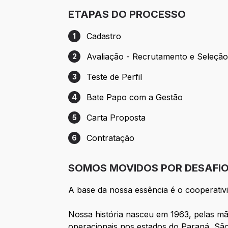
ETAPAS DO PROCESSO
Cadastro
1
Etapa 1: Cadastro
Avaliação - Recrutamento e Seleçã
2
Etapa 2: Avaliação - Recrutamento e Sel
Teste de Perfil
3
Etapa 3: Teste de Perfil
Bate Papo com a Gestão
4
Etapa 4: Bate Papo com a Gestão
Carta Proposta
5
Etapa 5: Carta Proposta
Contratação
6
Etapa 6: Contratação
SOMOS MOVIDOS POR DESAFIOS
A base da nossa essência é o cooperativ
Nossa história nasceu em 1963, pelas mã
operacionais nos estados do Paraná, Sã