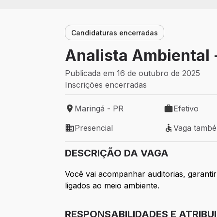
Candidaturas encerradas
Analista Ambiental
Publicada em 16 de outubro de 2025
Inscrições encerradas
Maringá - PR
Efetivo
Local de trabalho: Maringá - PR
Tipo de vaga: 
Presencial
Vaga tamb
Modelo de trabalho: Presencial
Vaga também 
DESCRIÇÃO DA VAGA
Você vai acompanhar auditorias, garantir
ligados ao meio ambiente.
RESPONSABILIDADES E ATRIBU