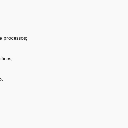
de processos;
ficas;
o.