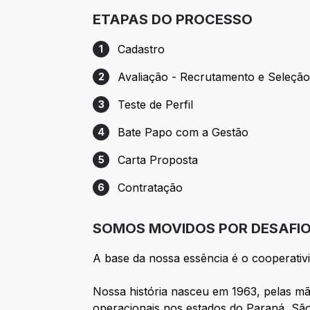
ETAPAS DO PROCESSO
Cadastro
1
Etapa 1: Cadastro
Avaliação - Recrutamento e Seleçã
2
Etapa 2: Avaliação - Recrutamento e Sel
Teste de Perfil
3
Etapa 3: Teste de Perfil
Bate Papo com a Gestão
4
Etapa 4: Bate Papo com a Gestão
Carta Proposta
5
Etapa 5: Carta Proposta
Contratação
6
Etapa 6: Contratação
SOMOS MOVIDOS POR DESAFIOS
A base da nossa essência é o cooperativ
Nossa história nasceu em 1963, pelas mã
operacionais nos estados do Paraná, Sã