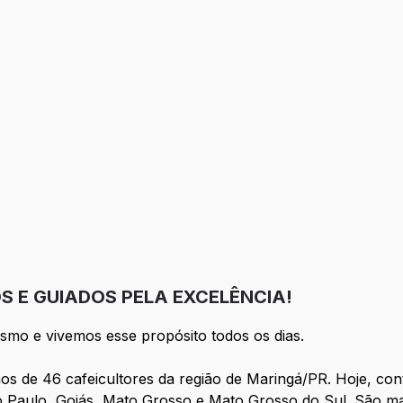
o
eção
 E GUIADOS PELA EXCELÊNCIA!
ismo e vivemos esse propósito todos os dias.
os de 46 cafeicultores da região de Maringá/PR. Hoje, co
o Paulo, Goiás, Mato Grosso e Mato Grosso do Sul. São m