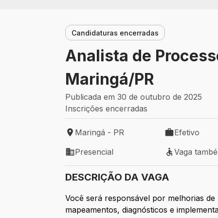
Candidaturas encerradas
Analista de Process
Maringá/PR
Publicada em 30 de outubro de 2025
Inscrições encerradas
Maringá - PR
Efetivo
Local de trabalho: Maringá - PR
Tipo de vaga: 
Presencial
Vaga tamb
Modelo de trabalho: Presencial
Vaga também 
DESCRIÇÃO DA VAGA
Você será responsável por melhorias de
mapeamentos, diagnósticos e implementa