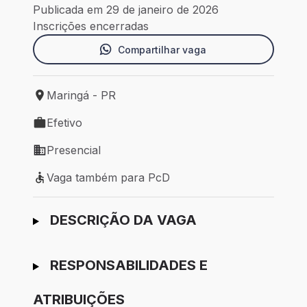
Publicada em 29 de janeiro de 2026
Inscrições encerradas
Compartilhar vaga
Maringá - PR
Local de trabalho: Maringá - PR
Efetivo
Tipo de vaga: Efetivo
Presencial
Modelo de trabalho: Presencial
Vaga também para PcD
Vaga também para PcD
Ir para candidatura
DESCRIÇÃO DA VAGA
RESPONSABILIDADES E
ATRIBUIÇÕES