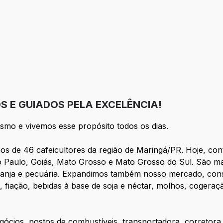
eção
 E GUIADOS PELA EXCELÊNCIA!
ismo e vivemos esse propósito todos os dias.
os de 46 cafeicultores da região de Maringá/PR. Hoje, co
o Paulo, Goiás, Mato Grosso e Mato Grosso do Sul. São m
laranja e pecuária. Expandimos também nosso mercado, cons
, fiação, bebidas à base de soja e néctar, molhos, cogeraç
cios, postos de combustíveis, transportadora, corretora