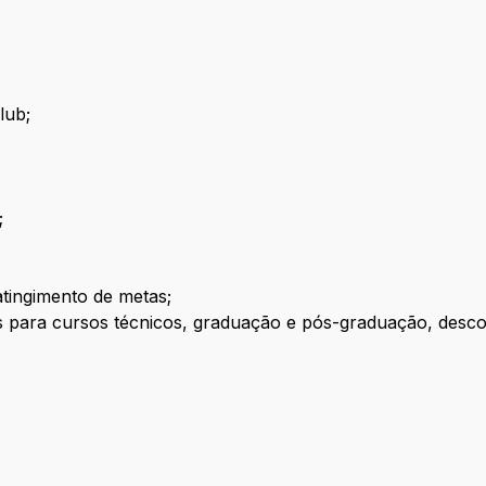
lub;
;
atingimento de metas;
para cursos técnicos, graduação e pós-graduação, descont
o