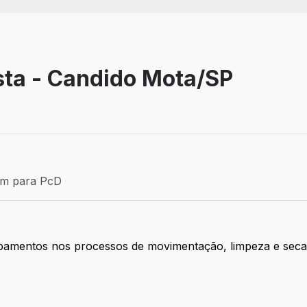
sta - Candido Mota/SP
Efetivo
ém para PcD
para PcD
ipamentos nos processos de movimentação, limpeza e sec