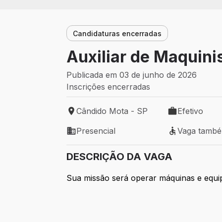
Candidaturas encerradas
Auxiliar de Maquini
Publicada em 03 de junho de 2026
Inscrições encerradas
Cândido Mota - SP
Efetivo
Local de trabalho: Cândido Mota - SP
Tipo de vaga: 
Presencial
Vaga tamb
Modelo de trabalho: Presencial
Vaga também 
DESCRIÇÃO DA VAGA
Sua missão será operar máquinas e equ