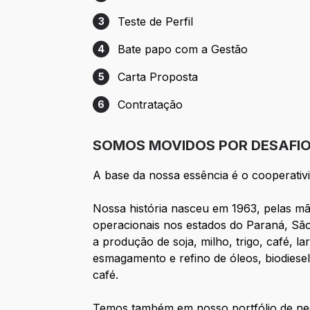
Etapa 2: Avaliação - Recrutamento e Sel
Teste de Perfil
3
Etapa 3: Teste de Perfil
Bate papo com a Gestão
4
Etapa 4: Bate papo com a Gestão
Carta Proposta
5
Etapa 5: Carta Proposta
Contratação
6
Etapa 6: Contratação
SOMOS MOVIDOS POR DESAFIOS
A base da nossa essência é o cooperativ
Nossa história nasceu em 1963, pelas mã
operacionais nos estados do Paraná, Sã
a produção de soja, milho, trigo, café, 
esmagamento e refino de óleos, biodiesel
café.
Temos também em nosso portfólio de negó